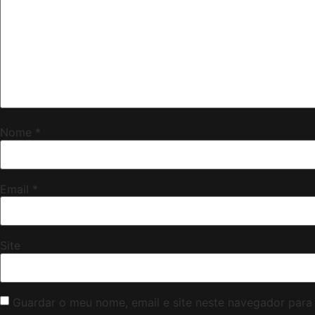
Nome
*
Email
*
Site
Guardar o meu nome, email e site neste navegador para