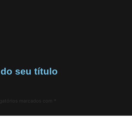
do seu título
gatórios marcados com
*